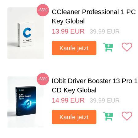
-65%
CCleaner Professional 1 PC
Key Global
13.99
EUR
39.99
EUR
Kaufe jetzt
-63%
IObit Driver Booster 13 Pro 
CD Key Global
14.99
EUR
39.99
EUR
Kaufe jetzt