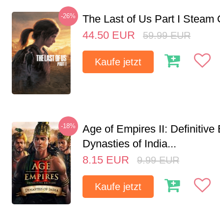
-26%
The Last of Us Part I Stea
44.50
EUR
59.99
EUR
Kaufe jetzt
-18%
Age of Empires II: Definitive 
Dynasties of India...
8.15
EUR
9.99
EUR
Kaufe jetzt