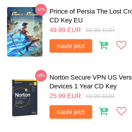
-17%
Prince of Persia The Lost C
CD Key EU
49.99
EUR
59.99
EUR
Kaufe jetzt
-48%
Norton Secure VPN US Vers
Devices 1 Year CD Key
25.99
EUR
49.99
EUR
Kaufe jetzt