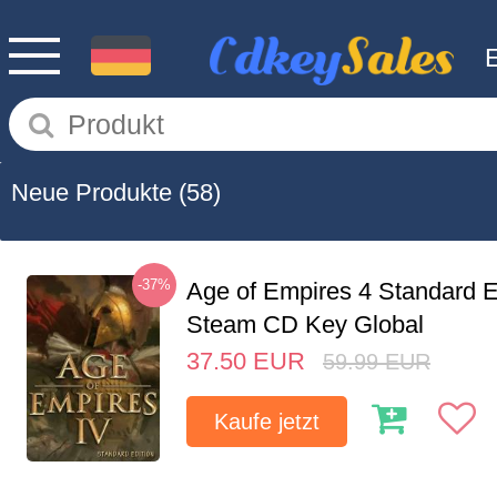
Neue Produkte
(58)
-37%
Age of Empires 4 Standard E
Steam CD Key Global
37.50
EUR
59.99
EUR
Kaufe jetzt