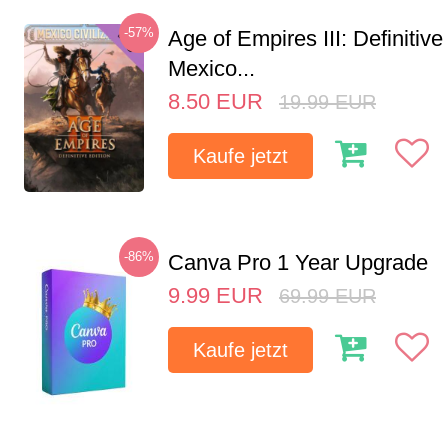
-57%
Age of Empires III: Definitive
Mexico...
8.50
EUR
19.99
EUR
Kaufe jetzt
-86%
Canva Pro 1 Year Upgrade
9.99
EUR
69.99
EUR
Kaufe jetzt