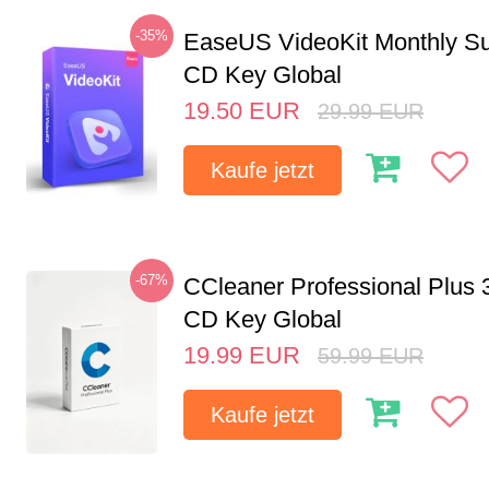
-35%
EaseUS VideoKit Monthly Su
CD Key Global
19.50
EUR
29.99
EUR
Kaufe jetzt
-67%
CCleaner Professional Plus 
CD Key Global
19.99
EUR
59.99
EUR
Kaufe jetzt