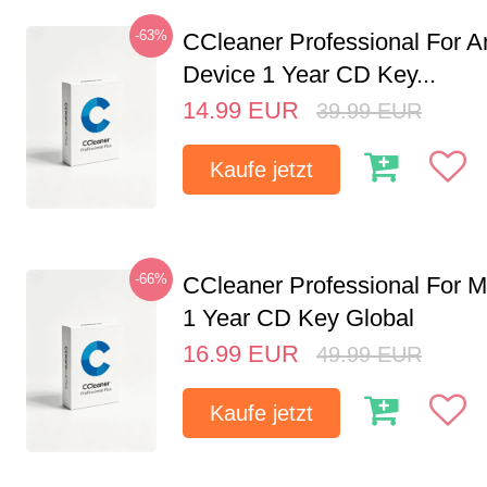
-63%
CCleaner Professional For A
Device 1 Year CD Key...
14.99
EUR
39.99
EUR
Kaufe jetzt
-66%
CCleaner Professional For M
1 Year CD Key Global
16.99
EUR
49.99
EUR
Kaufe jetzt