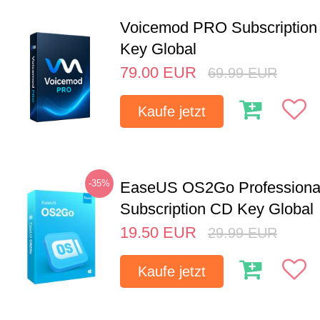
Voicemod PRO Subscription 
Key Global
79.00
EUR
69.99
EUR
Kaufe jetzt
-35%
EaseUS OS2Go Professional
Subscription CD Key Global
19.50
EUR
29.99
EUR
Kaufe jetzt