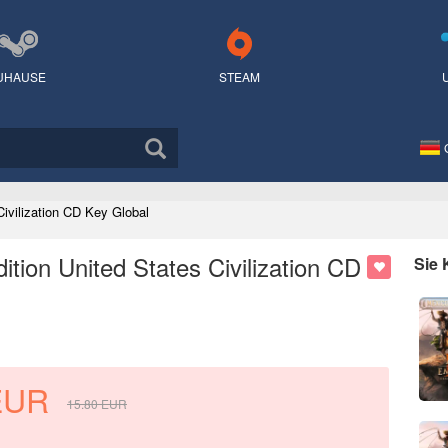
UHAUSE
STEAM
Civilization CD Key Global
dition United States Civilization CD
Sie
EUR
15.80
EUR