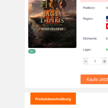
Plattform:
Region:
Stichworte:
S
Lager:
A
Neu
Kaufe Jetz
Produktbeschreibung