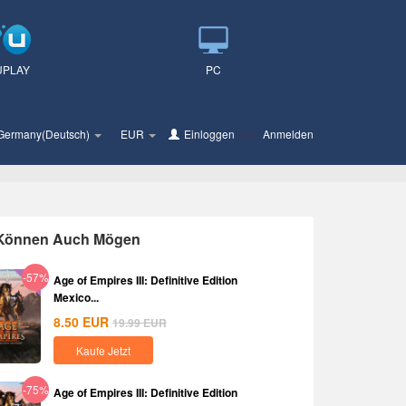
UPLAY
PC
Germany(Deutsch)
EUR
Einloggen
oder
Anmelden
 Können Auch Mögen
-57%
Age of Empires III: Definitive Edition
Mexico...
8.50
EUR
19.99
EUR
Kaufe Jetzt
-75%
Age of Empires III: Definitive Edition