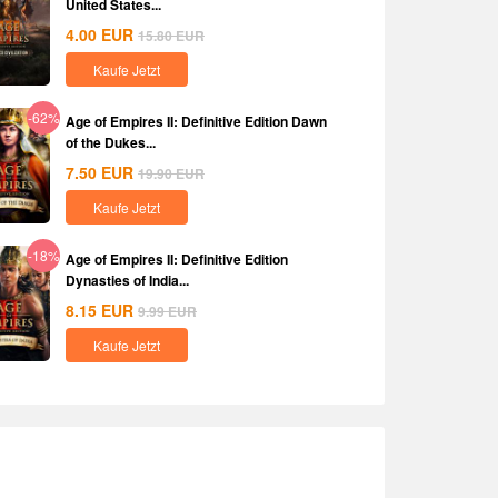
United States...
4.00
EUR
15.80
EUR
Kaufe Jetzt
-62%
Age of Empires II: Definitive Edition Dawn
of the Dukes...
7.50
EUR
19.90
EUR
Kaufe Jetzt
-18%
Age of Empires II: Definitive Edition
Dynasties of India...
8.15
EUR
9.99
EUR
Kaufe Jetzt