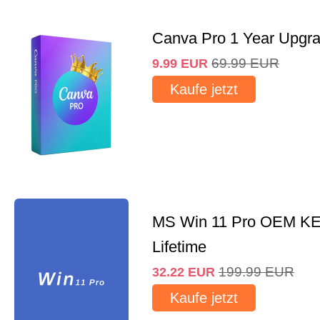
Canva Pro 1 Year Upgr
69.99
EUR
9.99
EUR
Kaufe jetzt
MS Win 11 Pro OEM K
Lifetime
199.99
EUR
32.22
EUR
Kaufe jetzt