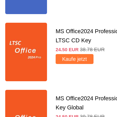
MS Office2024 Professi
LTSC CD Key
38.78
EUR
24.50
EUR
Kaufe jetzt
MS Office2024 Professi
Key Global
39.78
EUR
24.50
EUR