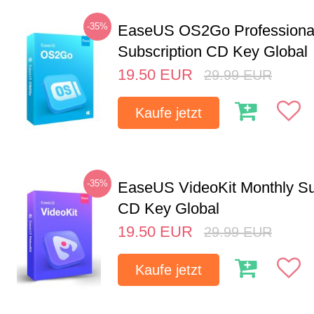
-35%
EaseUS OS2Go Professional
Subscription CD Key Global
19.50
EUR
29.99
EUR
Kaufe jetzt
-35%
EaseUS VideoKit Monthly Su
CD Key Global
19.50
EUR
29.99
EUR
Kaufe jetzt