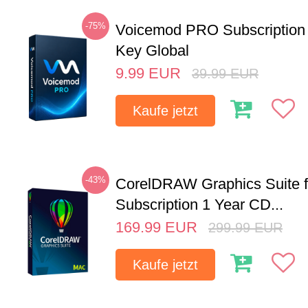
-75%
Voicemod PRO Subscription
Key Global
9.99
EUR
39.99
EUR
Kaufe jetzt
-43%
CorelDRAW Graphics Suite 
Subscription 1 Year CD...
169.99
EUR
299.99
EUR
Kaufe jetzt