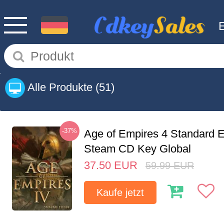
Alle Produkte
(51)
-37%
Age of Empires 4 Standard E
Steam CD Key Global
37.50
EUR
59.99
EUR
Kaufe jetzt