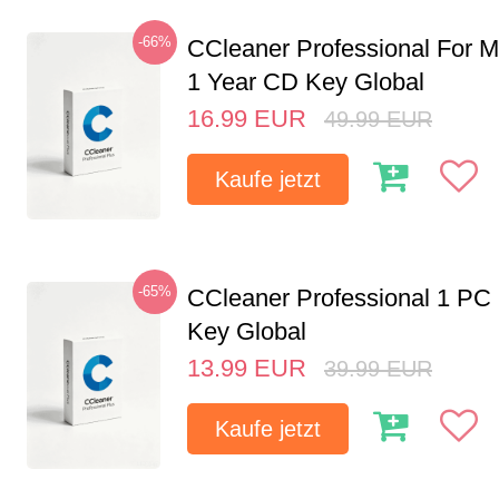
-66%
CCleaner Professional For M
1 Year CD Key Global
16.99
EUR
49.99
EUR
Kaufe jetzt
-65%
CCleaner Professional 1 PC
Key Global
13.99
EUR
39.99
EUR
Kaufe jetzt