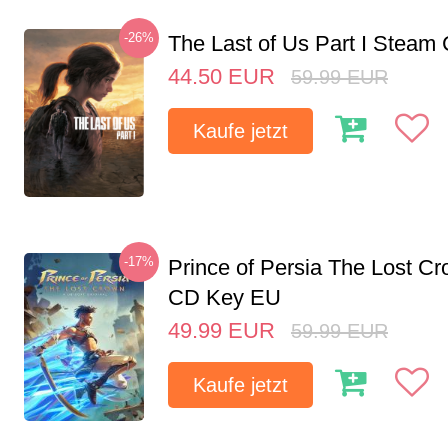
-26%
The Last of Us Part I Stea
44.50
EUR
59.99
EUR
Kaufe jetzt
-17%
Prince of Persia The Lost C
CD Key EU
49.99
EUR
59.99
EUR
Kaufe jetzt