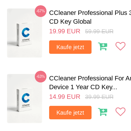
-67%
CCleaner Professional Plus 
CD Key Global
19.99
EUR
59.99
EUR
Kaufe jetzt
-63%
CCleaner Professional For A
Device 1 Year CD Key...
14.99
EUR
39.99
EUR
Kaufe jetzt