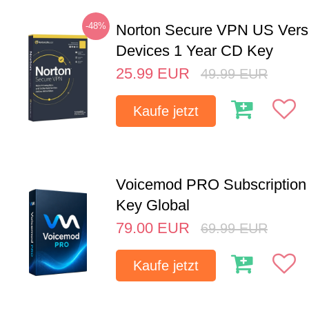
-48%
Norton Secure VPN US Vers
Devices 1 Year CD Key
25.99
EUR
49.99
EUR
Kaufe jetzt
Voicemod PRO Subscription 
Key Global
79.00
EUR
69.99
EUR
Kaufe jetzt