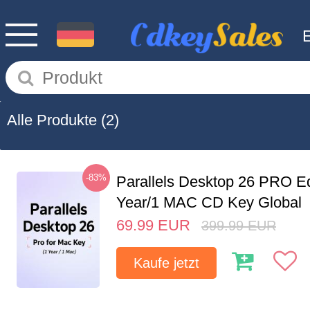
Alle Produkte
(2)
-83%
Parallels Desktop 26 PRO Ed
Year/1 MAC CD Key Global
69.99
EUR
399.99
EUR
Kaufe jetzt