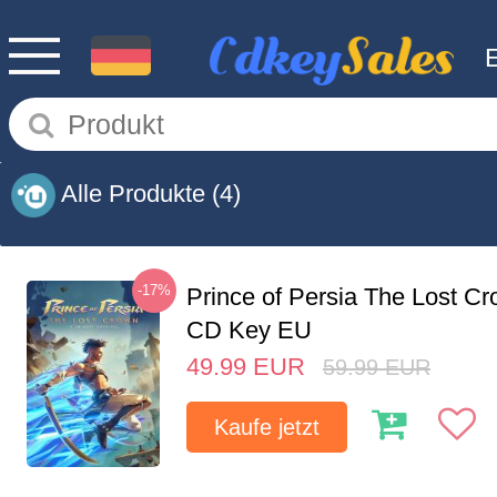
Alle Produkte
(4)
-17%
Prince of Persia The Lost C
CD Key EU
49.99
EUR
59.99
EUR
Kaufe jetzt