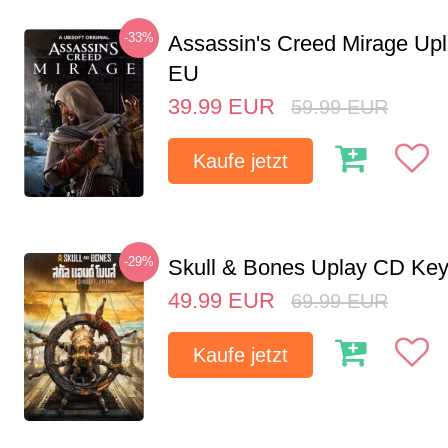
-33%
Assassin's Creed Mirage Up
EU
39.99
EUR
59.99
EUR
Kaufe jetzt
-29%
Skull & Bones Uplay CD Ke
49.99
EUR
69.99
EUR
Kaufe jetzt