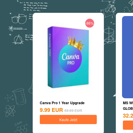
-86%
Canva Pro 1 Year Upgrade
MS Wi
GLOBA
9.99
EUR
69.99
EUR
32.
Kaufe Jetzt