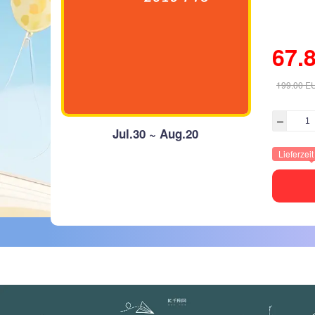
67.
199.00
E
Jul.30 ~ Aug.20
Lieferzei