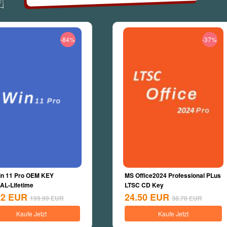
-84%
-37%
n 11 Pro OEM KEY
MS Office2024 Professional PLus
L-Lifetime
LTSC CD Key
22
EUR
24.50
EUR
199.99
EUR
38.78
EUR
Kaufe Jetzt
Kaufe Jetzt