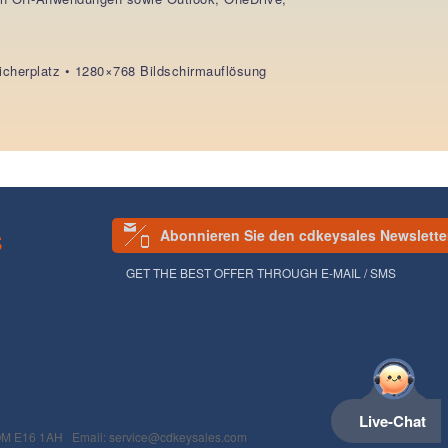
icherplatz • 1280×768 Bildschirmauflösung
Abonnieren Sie den cdkeysales Newslette
S
GET THE BEST OFFER THROUGH E-MAIL / SMS
Live-Chat
E16 1AH Email: service@cdkeysales.com