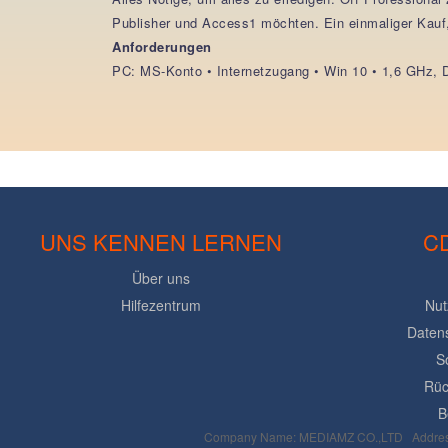
Publisher und Access1 möchten. Ein einmaliger Kauf, 
Anforderungen
PC: MS-Konto • Internetzugang • Win 10 • 1,6 GHz, 
UNS KENNEN LERNEN
C
Über uns
Hilfezentrum
Nut
Daten
S
Rüc
B
Company Name: MEDIAMZ CO.,LTD Addres