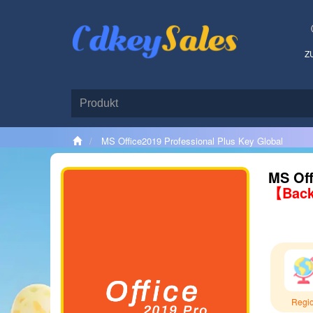
Z
MS Office2019 Professional Plus Key Global
MS Off
【Back
Regi