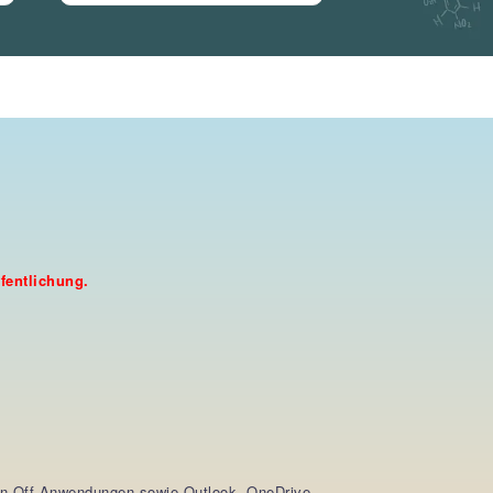
fentlichung.
chen Off-Anwendungen sowie Outlook, OneDrive,