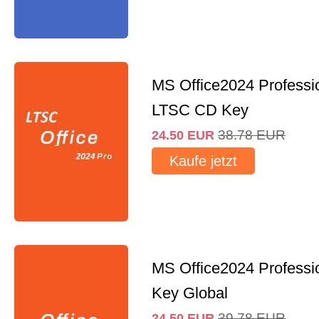
MS Office2024 Professi
LTSC CD Key
38.78
EUR
24.50
EUR
Kaufe jetzt
MS Office2024 Professi
Key Global
39.78
EUR
24.50
EUR