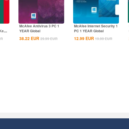
McAfee Antivirus 3 PC 1
McAfee Internet Security 1
 Key
YEAR Global
PC 1 YEAR Global
38.22
EUR
12.99
EUR
UR
29.99
EUR
19.99
EUR