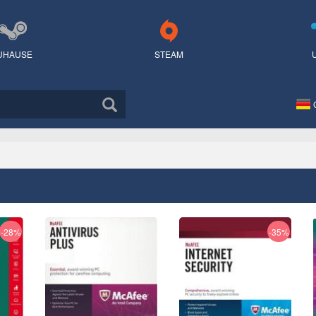
UHAUSE
STEAM
-28%
-35%