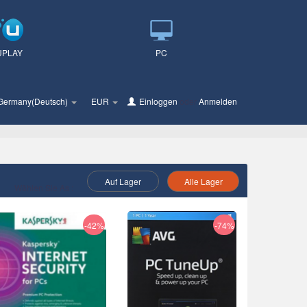
UPLAY
PC
Germany(Deutsch)
EUR
Einloggen
oder
Anmelden
Auf Lager
Alle Lager
Wählen Sie As :
-42%
-74%