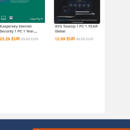
Kaspersky Internet
AVG TuneUp 1 PC 1 YEAR
Security 1 PC 1 Year
Global
Global Key
23.26
EUR
12.99
EUR
39.99
EUR
49.99
EUR