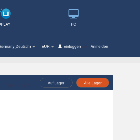
UPLAY
PC
Germany(Deutsch)
EUR
Einloggen
oder
Anmelden
Auf Lager
Alle Lager
Wählen Sie As :