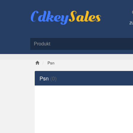
Z
Psn
Psn
(0)