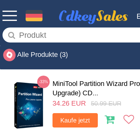
Alle Produkte
(3)
-33%
MiniTool Partition Wizard Pro
Upgrade) CD...
34.26
EUR
50.99
EUR
Kaufe jetzt