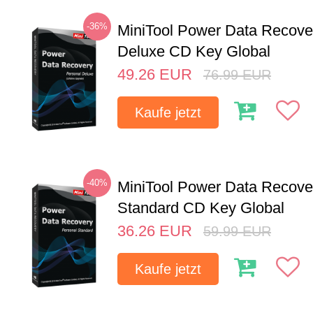
-36%
MiniTool Power Data Recove
Deluxe CD Key Global
49.26
EUR
76.99
EUR
Kaufe jetzt
-40%
MiniTool Power Data Recove
Standard CD Key Global
36.26
EUR
59.99
EUR
Kaufe jetzt