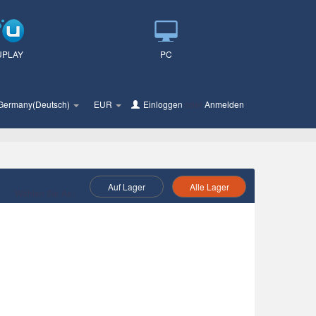
UPLAY
PC
Germany(Deutsch)
EUR
Einloggen
oder
Anmelden
Auf Lager
Alle Lager
Wählen Sie As :