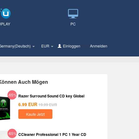
UPLAY
PC
Germany(Deutsch)
EUR
Einloggen
oder
Anmelden
 Können Auch Mögen
-65%
Razer Surround Sound CD key Global
6.99
EUR
19.99
EUR
Kaufe Jetzt
-65%
CCleaner Professional 1 PC 1 Year CD