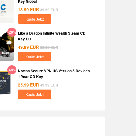
Key Global
13.99
EUR
39.99
EUR
Kaufe Jetzt
-29%
Like a Dragon Infinite Wealth Steam CD
Key EU
49.99
EUR
69.99
EUR
Kaufe Jetzt
-48%
Norton Secure VPN US Version 5 Devices
1 Year CD Key
25.99
EUR
49.99
EUR
Kaufe Jetzt