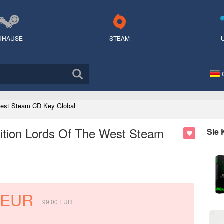
UHAUSE
STEAM
 West Steam CD Key Global
Edition Lords Of The West Steam
Sie
EUR
99.00
EUR