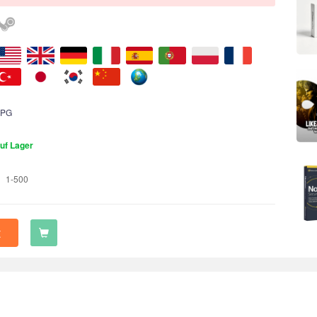
PG
uf Lager
1-500
t